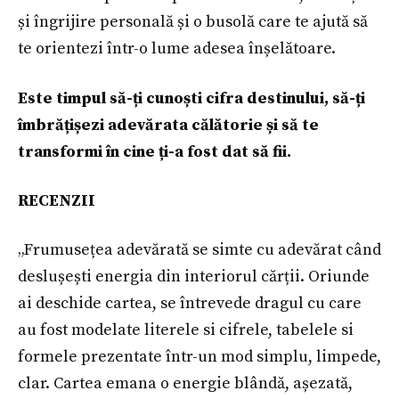
și îngrijire personală și o busolă care te ajută să
te orientezi într-o lume adesea înșelătoare.
Este timpul să-ți cunoști cifra destinului, să-ți
îmbrățișezi adevărata călătorie și să te
transformi în cine ți-a fost dat să fii.
RECENZII
„Frumusețea adevărată se simte cu adevărat când
deslușești energia din interiorul cărții. Oriunde
ai deschide cartea, se întrevede dragul cu care
au fost modelate literele si cifrele, tabelele si
formele prezentate într-un mod simplu, limpede,
clar. Cartea emana o energie blândă, așezată,