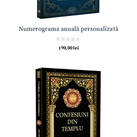
Numerograma anuală personalizată
0
190,00
lei
o
u
t
o
f
5