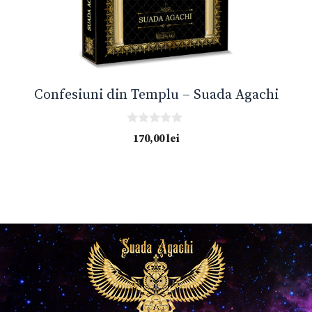
Confesiuni din Templu – Suada Agachi
0
170,00
lei
o
u
t
o
f
5