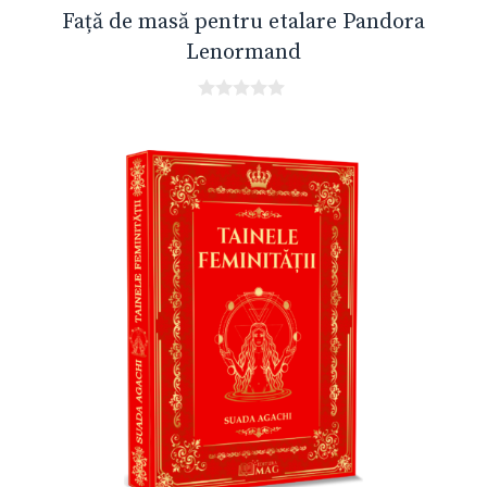
Față de masă pentru etalare Pandora
Lenormand
0
o
u
t
o
f
5