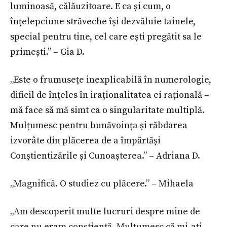
luminoasă, călăuzitoare. E ca și cum, o
înțelepciune străveche își dezvăluie tainele,
special pentru tine, cel care ești pregătit sa le
primești.” – Gia D.
„Este o frumusețe inexplicabilă în numerologie,
dificil de înțeles în iraționalitatea ei rațională –
mă face să mă simt ca o singularitate multiplă.
Mulțumesc pentru bunăvoința și răbdarea
izvorâte din plăcerea de a împărtăși
Conștientizările și Cunoașterea.” – Adriana D.
„Magnifică. O studiez cu plăcere.” – Mihaela
„Am descoperit multe lucruri despre mine de
care nu eram conștientă. Mulțumesc că mi-ați