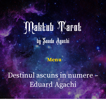
Sari
la
conținut
Maktub Tarot
by Suada Agachi
Meniu
Destinul ascuns in numere –
Eduard Agachi