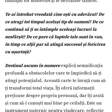
limbajul lor misterios și le dezvăluie tainele.
Te-ai întrebat vreodată cine ești cu adevărat? De
ce atragi tot timpul același tip de oameni? De ce
continuă să ți se întâmple aceleași lucruri la
nesfârșit? De ce pare că luptele tale sunt în van,
în timp ce alții par să atingă succesul și fericirea
cu ușurință?
Destinul ascuns în numere
explică semnificația
profundă a obstacolelor care te împiedică să-ți
atingi potențialul. Această carte te învață cum să-
ți transformi total viața. Îți oferă informații
prețioase despre propria persoană, dar îți arată
și cum să-i cunoști mai bine pe ceilalți. Este un
instrument puternic pentru vindecare, reflecție