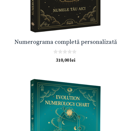
Numerograma completă personalizată
0
310,00
lei
o
u
t
o
f
5