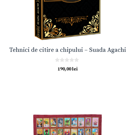
Tehnici de citire a chipului – Suada Agachi
0
190,00
lei
o
u
t
o
f
5