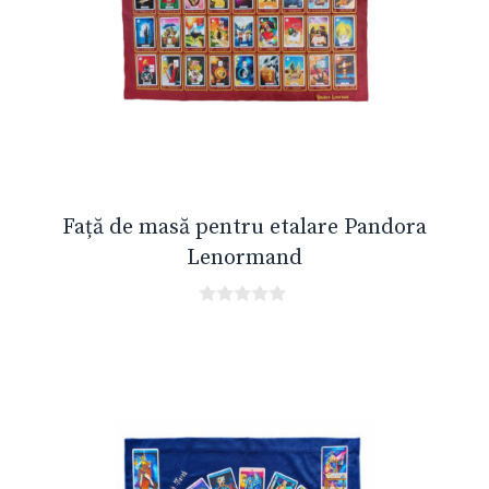
Față de masă pentru etalare Pandora
Lenormand
0
o
u
t
o
f
5