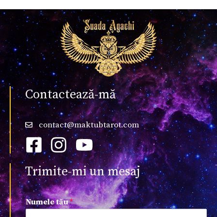
Contactează-mă
contact@maktubtarot.com
Trimite-mi un mesaj
Numele tău
*