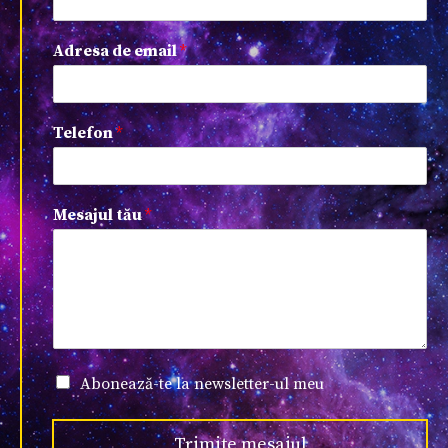
Adresa de email
*
Telefon
*
Mesajul tău
*
Abonează-te la newsletter-ul meu
Trimite mesajul