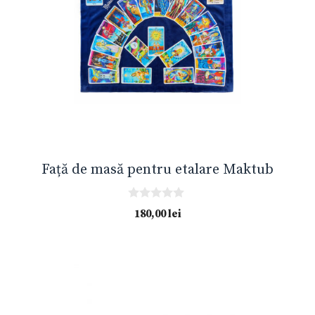
Față de masă pentru etalare Maktub
0
180,00
lei
o
u
t
o
f
5