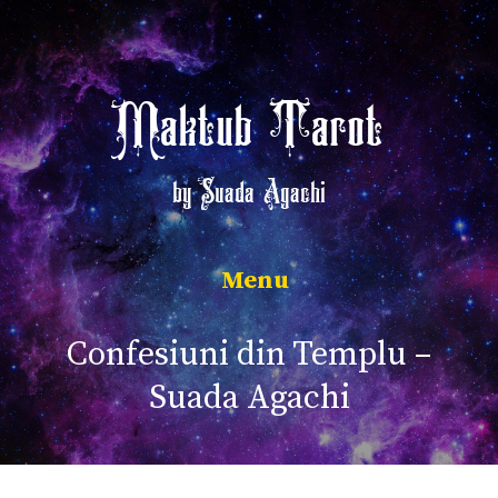
Sari
la
conținut
Maktub Tarot
by Suada Agachi
Meniu
Confesiuni din Templu –
Suada Agachi