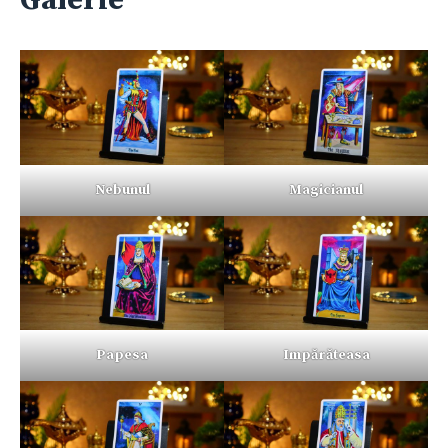
Galerie
Nebunul
Magicianul
Papesa
Impărăteasa