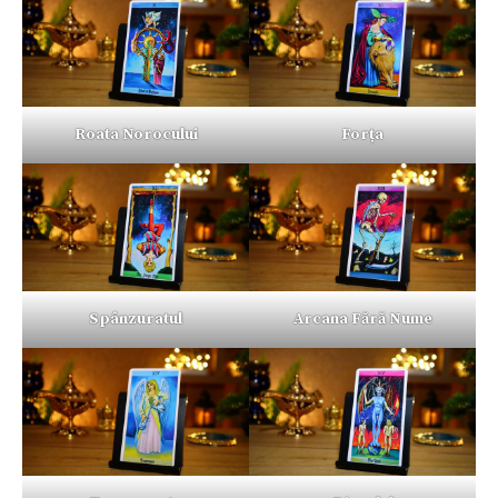
Roata Norocului
Forța
Spânzuratul
Arcana Fără Nume