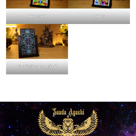
Judecata
Lumea
Grafică verso cărți