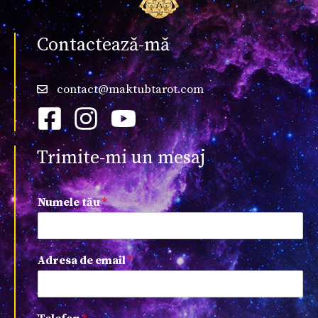
Contactează-mă
contact@maktubtarot.com
Trimite-mi un mesaj
Numele tău
*
Adresa de email
*