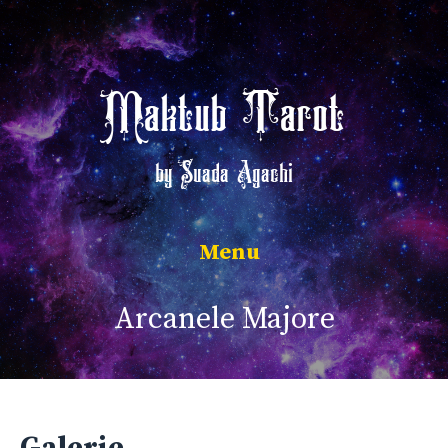
Sari
la
conținut
Maktub Tarot
by Suada Agachi
Meniu
Arcanele Majore