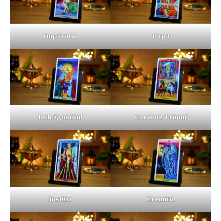
Impăratul
Papa
Indrăgostitul
Carul de Triumf
Justiția
Eremitul