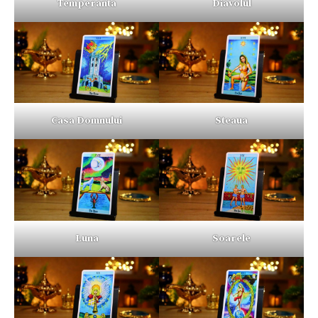
Temperanta
Diavolul
Casa Domnului
Steaua
Luna
Soarele