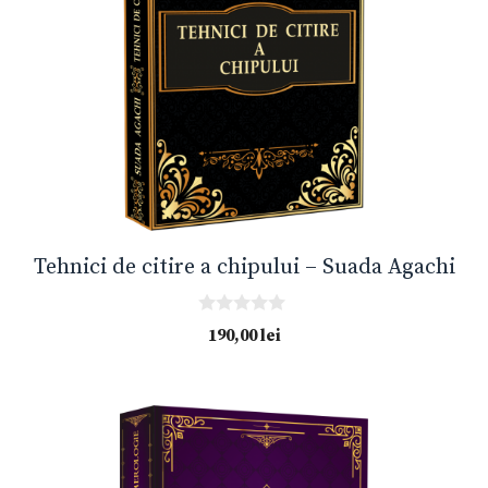
Tehnici de citire a chipului – Suada Agachi
0
190,00
lei
o
u
t
o
f
5