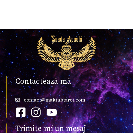
0
o
u
t
o
f
5
Contactează-mă
contact@maktubtarot.com
Trimite-mi un mesaj