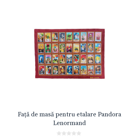
f
5
Față de masă pentru etalare Pandora
Lenormand