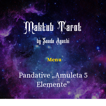
Sari
la
conținut
Maktub Tarot
by Suada Agachi
Meniu
Pandative „Amuleta 5
Elemente”