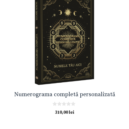
Numerograma completă personalizată
0
310,00
lei
o
u
t
o