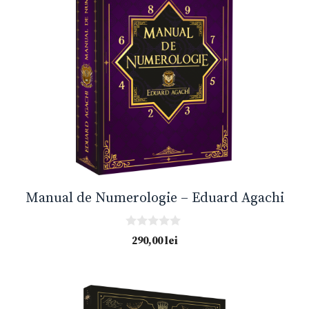
Manual de Numerologie – Eduard Agachi
0
290,00
lei
o
u
t
o
f
5