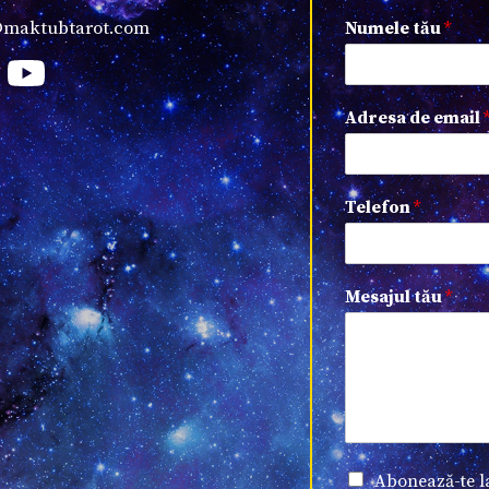
@maktubtarot.com
Numele tău
*
Adresa de email
Telefon
*
Mesajul tău
*
Abonează-te l