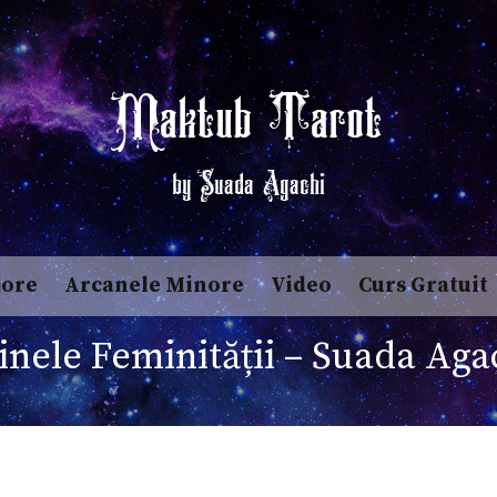
Maktub Tarot
by Suada Agachi
jore
Arcanele Minore
Video
Curs Gratuit
inele Feminității – Suada Aga