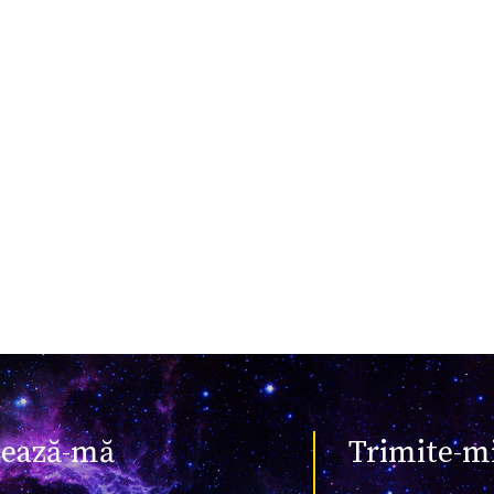
tează-mă
Trimite-m